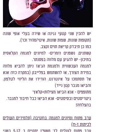
יש להכין שני קטעי נגינה או שירה בעלי אופי שונה
(תקופות שונות, שפות שונות, איטי/מהיר וכו').
כמו כן תיבדק קריאת תוים וקצב.
קשתנים, נשפנים וזמרים- למיונים למגמה הקלאסית
בתיכון- יש להגיע עם מלווה בפסנתר.
למגמה העכשווית ולמגמת הג'אז ניתן להביא מלווה
במידת הצורך, או להשתמש בפלייבק (במקרה כזה אנא
אל תסתמכו על אינטרנט. הורידו את הליווי לטלפון,
והביאו מגבר קטן נייד)
מתופפים - אנא הביאו מצילות+קלאץ'
גיטריסטים ובסיסטים- אנא הביאו כבל חיבור למגבר.
בהצלחה!
ערב פתוח ומיונים למגמה בחטיבה (תלמידים העולים
לכיתות ז-ח)
ערב פתוח לעולים לז' תשפ"ו יתקיים ב 5.12 בשני