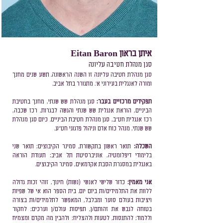
איתן בראון Eitan Baron
סגן מנהלת חטיבה עליונה
סגן מנהלת חטיבה עליונה זו השנה הראשונה. תשע שנים מחנך
ומורה לאנגלית בעירוני א'. מתגורר בתל אביב.
תפקידים מרכזיים בעבר:
סגן מנהלת שש שנתי, מחנך בחטיבת
הביניים, הוראת אנגלית שש שנתי והגשה לבגרות, רכז שכבה,
רכז אנגלית חט"ב, סגן מנהלת חטיבת הביניים. כיום סגן מנהלת
שש שנתי, מנהל כוח אדם וניהול פדגוגי חט"ע.
השכלה:
תואר ראשון בתקשורת, סמינר הקיבוצים; תואר שני
בלימודי דיפלומטיה, אוניברסיטת תל אביב; תעודת הוראה
באנגלית במסגרת הסבת אקדמאים, סמינר הקיבוצים.
אני מאמין:
כדור שלישי לאנשי (נשות) חינוך, זוהי זכות גדולה
ללוות את התלמידים/ות ביום יום. בית הספר הוא אי של שפיות
ויציבות בעולם סוער ומבלבל, המאפשר לתלמידים/ות בצורה
בטוחה לגבש את זהותם/ן, תפיסות עולם/ן וערכים; לחקור
וללמוד; להתנסות, לטעות ולהצליח; ולהבין מה מקדם ומצמיח