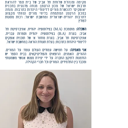
מקימה ומנהלת שלוחת תל אביב של בית ספר להוראת
תרבות ישראל של מכון הרטמן; מנחה פדגוגית בתכנית
"אופקים" להכשרת מורים ללימודי היהדות כתרבות; מנחה
במכון הרטמן המתמחה בליווי מורים וצוותי מקצוע
לתרבות יהודית-ישראלית ומחשבת יש
ראל; רכזת מסעות
לפולין
השכלה:
מוסמכת (M.A) בפילוסופיה יהודית, אוניברסיטת תל
אביב; בוגרת (B.A) בפילוסופיה יהודית וספרות עברית,
אוניברסיטת תל אביב, בוגרת מחזור א׳ של תוכנית אופקים
ללימודי היהדות כתרבות; בעלת תעודת הוראה במחשבת ישראל.
אני מאמינה:
על חמישה עמודים העולם עומד: על המורים,
ההורים, האמנים, הרופאים והפוליטיקאים. בבית הספר יש
הזדמנות לתיקון החברה על ידי יצירת מפגש אנושי משמעותי
ומכבד בין התלמידים, המורים וכל חברי הקהילה.