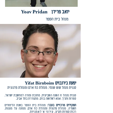
Yoav Pridan יואב פרידן
מנהל בית הספר
יפעת בירנבוים Yifat Birnboim
סגנית מנהל שש שנתי, מנהלת כח אדם ומנהלת פדגוגית
סגנית מנהל זו השנה השביעית, מחנכת ומורה למחשבת ישראל,
ספרות ותנ״ך. אמא לשלושה בנים, מתגוררת בתל אביב.
תפקידים מרכזיים בעבר:
מנהלת בית הספר בשנת הלימודים
תשפ"ה, מנהלת פדגוגית ומנהלת כח אדם, ממונה על מוגנות,
רכזת ספרות חט״ע
, עירוני א׳ לאמנויות.