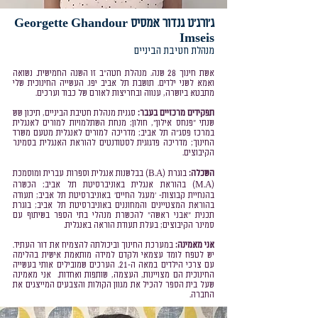
ג'ורג'ט גנדור אמסיס
Georgette Ghandour
Imseis
מנהלת חטיבת הביניים
אשת חינוך 28
שנה. מנהלת חטה"ב זו השנה החמישית. נשואה
ואמא לשני ילדים. תושבת תל אביב יפו. העשייה החינוכית שלי
מתבטא ביושרה, ענווה ובחריצות לאורם של כבוד וערכים.
תפקידים מרכזיים בעבר:
סגנית מנהלת חטיבת הביניים, תיכון שש
שנתי "פנחס אילון", חולון; מנחת השתלמויות למורים לאנגלית
במרכז פסג"ה תל אביב; מדריכה למורים לאנגלית מטעם משרד
החינוך; מדריכה פדגוגית לסטודנטים להוראת האנגלית בסמינר
הקיבוצים.
השכלה:
בוגרת (B.A) בבלשנות אנגלית וספרות עברית ומוסמכת
(M.A) בהוראת אנגלית באוניברסיטת תל אביב; הכשרה
בהנחיית קבוצות- 'מעגל החיים' באוניברסיטת תל אביב; תעודה
בהוראת המצטיינים והמחוננים באוניברסיטת תל אביב; בוגרת
תכנית "אבני ראשה" להכשרת מנהלי בתי הספר בשיתוף עם
סמינר הקיבוצים; בעלת תעודת הוראה באנגלית.
אני מאמינה:
במערכת החינוך וביכולתה להצמיח את דור העתיד.
יש לטפח לומד עצמאי ולקדם למידה מותאמת אישית בהלימה
עם צרכי הילדים במאה ה-21. הערכים שמובילים אותי בעשייה
החינוכית הם מצויינות, העצמה, שותפות ואחדות. אני מאמינה
שעל בית הספר להכיל את מגוון הקולות והצבעים המייצגים את
החברה.