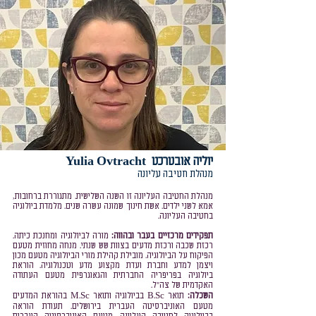
יוליה אובטרכט Yulia Ovt
racht
מנהלת חטיבה עליונה
מנהלת החטיבה העליונה זו השנה השלישית. מתגוררת ברחובות,
אמא לשני ילדים. אשת חינוך שמונה עש
רה שנים. מלמדת ביולוגיה
בחטיבה העליונה.
תפקידים מרכזיים בעבר ובהווה:
מורה לביולוגיה ומחנכת כיתה.
רכזת שכבה ורכזת מדעים בצוות שש שנתי. מנחה מחוזית מטעם
הפיקוח על הביולוגיה. מובילת קהילת מורי הביולוגיה מטעם מכון
ויצמן למדע וחברת ועדת מקצוע מדע וטכנולוגיה. הוראת
ביולוגיה בפריפריה החברתית והגאוגרפית מטעם העתודה
האקדמית של צה"ל.
השכלה:
תואר B.Sc בביולוגיה ותואר M.Sc בהוראת המדעים
מטעם האוניברסיטה העברית בירושלים. תעודת הוראה