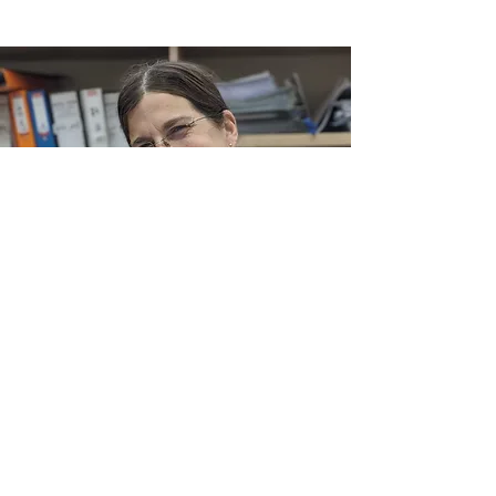
ורד גוטל Vered Gota
l
מנהלת מגמ
ת
האמנות
מנהלת מגמות
האמנות זו השנה העשירית
, מלמדת בבית הספר
מזה שלושים שנה (עם הפסקו
ת בגין שליחויות בחו"ל). מת
גוררת
בתל-אביב, נשואה ואם לשלושה.
תפקידים מרכזיים בעבר ובהווה:
מורה לספרות והיסטוריה,
מחנכת, מגישה לבגרות בספרות; יועצת ארגונית בחברת "יעדים",
ומובילת סדנאות ותהליכי שינוי במסגרת התפקיד; מורה ומנהלת
בבתי הספר הישראליים ברומא ובבנגקוק.