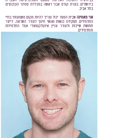
בביולוגיה לחטיבה העליונה מטעם האוניברסיטה העברית
בירושלים. בוגרת קורס אבני ראשה במכללת סמינר הקיבוצים
בתל אביב.
אני מאמינה
שבית הספר יכול וצריך להיות מקום משמעותי בחיי
התלמידים. תפקידנו כנשות ואנשי חינוך לעורר השרא
ה, לייצר
תחושת שייכות ולעורר עניין אינטלקטואלי אצל התלמידות
והתלמידים.