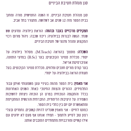
סגן מנהלת חטיבת הביניים
סגן מנהלת חטיבת הביניים, זו השנה החמישית. מורה ומחנך
בבית הספר מזה 12 שנים. אב לשלושה, מתגורר בתל אביב.
תפקידים מרכזיים בעבר ובהווה:
הוראת ביולוגיה ומדעים שש
שנתי, הגשה לבגרות בביולוגיה; ריכוז שכבה; ניהול פורום רכזי
המקצוע ומנהל פדגוגי של חטיבת הביניים.
השכלה:
מוסמך בהוראה (M.Teach), מסלול ביולוגיה על
יסודי, מכללת סמינר הקיבוצים; בוגר (B.Sc) במדעי התזונה,
אוניברסיטת אריאל.
בוגר קורס מורים חונכים ומלווים, מכללת סמינר הקיבוצים. בעל
תעודת הוראה בביולוגיה על יסודי.
אני מאמין:
בית הספר מהווה בעיניי עוגן משמעותי ואיתן עבור
התלמידים, ההורים והצוות החינוכי כאחד. השנים האחרונות
בכלל והתקופה הנוכחית בפרט הן הוכחה ניצחת לחשיבות
השמירה על היציבות הלימודית, החברתית והרגשית המתקיימת
ומתאפשרת יום יום בין כתלי בית הספר.
כמוטו לחיים - אני מאמין שעלינו להיות קשובים, נחמדים ובעלי
רצון טוב לסייע ולתמוך - תמיד! אנחנו אף פעם לא יודעים עם
אילו קשיים ומורכבויות מתמודדים הסובבים אותנו.