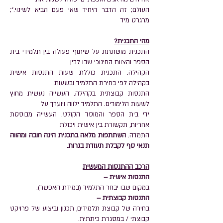
העולם; זה הדבר היחיד שאי פעם הביא לשינוי.";
מרגרט מיד
מהי התכנית?
התכנית מושתתת על שיתוף פעולה בין תלמידי בית
הספר והצוות החינוכי שבו לבין
הקהילה. התכנית כוללת שעות התנסות אישית
בקהילה לפי בחירת התלמיד ובשעות
התנסות קבוצתית בקהילה. העשייה נעשית מחוץ
לשעות הלימודים. התלמיד ילווה ויוערך על
ידי בית הספר והמוסד הקולט. העשייה מבוססת
אחריות, תקשורת בין אישית ויכולת
התמדה.
השתתפות מלאה בתכנית הינה חובה ומהווה
תנאי סף לקבלת תעודת בגרות.
הרכב ההתנסות המעשית
התנסות אישית –
במקום שבו יבחר התלמיד (במידת האפשר).
התנסות קבוצתית –
בחירה של קבוצת תלמידים, תכנון וביצוע של פרויקט
קבוצתי / במסגרת כיתתית.