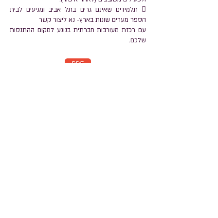
 תלמידים שאינם גרים בתל אביב ומגיעים לבית
הספר מערים שונות בארץ- נא ליצור קשר
עם רכזת מעורבות חברתית בנוגע למקום ההתנסות
שלכם.
מקומות התנסות מאושרים תשפ"ג
הוראות הפעלת יישומון מחויבות אישית