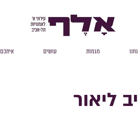
חנו
מגמות
עושים
איתכם
ב ליאור