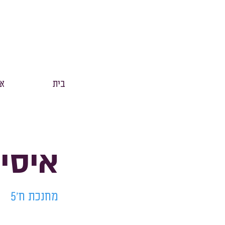
בית
אנ
איסיי
מחנכת ח'5