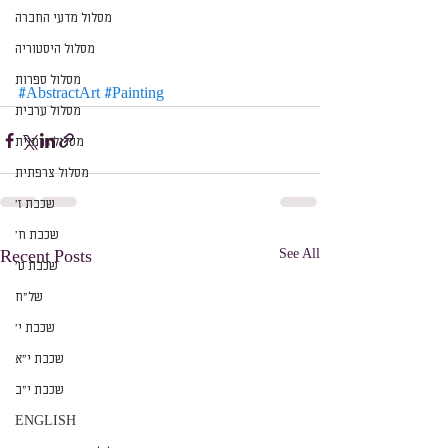
מסלול מדעי החברה
מסלול היסטוריה
מסלול ספרות
#AbstractArt
#Painting
מסלול ערבית
מסלול גרמנית
מסלול צרפתית
שכבת ז׳
שכבת ח׳
See All
Recent Posts
שכבת ט׳
של״ח
שכבת י׳
שכבת י״א
שכבת י״ב
ENGLISH