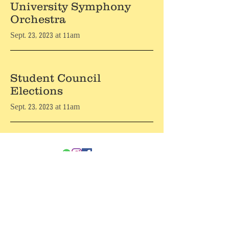
University Symphony
Orchestra
Sept. 23, 2023 at 11am
Student Council
Elections
Sept. 23, 2023 at 11am
מידע
6473804
שפרינצק 4, תל אביב-יפו, מיקוד
+
972-733-845-888
:
וואטסאפ
טלפון רב קווי ו-
+
972-15339408020
פקס: