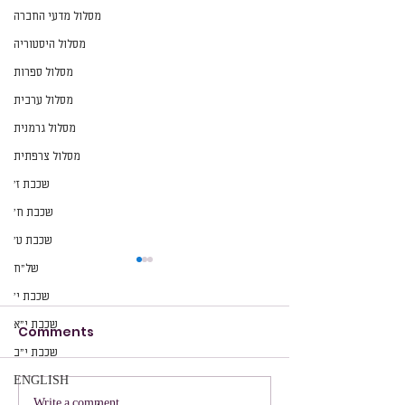
מסלול מדעי החברה
מסלול היסטוריה
מסלול ספרות
מסלול ערבית
מסלול גרמנית
מסלול צרפתית
שכבת ז׳
שכבת ח׳
שכבת ט׳
של״ח
שכבת י׳
שכבת י״א
Comments
הזמנה
שכבת י״ב
ENGLISH
Write a comment...