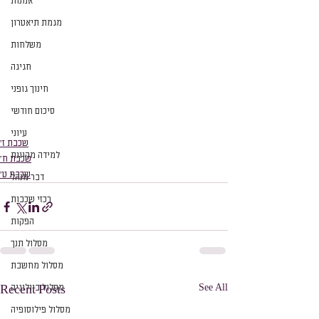
אמנות
מגמת תיאטרון
משלחות
חגיגה
חינוך גופני
סיכום חודשי
עיוני
שכבת ז׳
למידה מקוונת
שכבת ח׳
שכבת ט׳
דבר מנהל
רכזי שכבות
הפקות
מסלול תנך
מסלול מחשבת
See All
מסלול ביולוגיה
Recent Posts
מסלול פילוסופיה