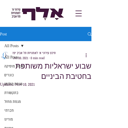
Post
All Posts
תיכון עירוני א׳ לאמנויות תל אביב יפו
All Posts
Oct 30, 2021
0 min read
שבוע ישראליות משותפת
מגמת מוסיקה
בחטיבת הביניים
בוגרים
מגמת קולנוע
Updated:
Nov 10, 2021
בתקשורת
מגמת מחול
חברתי
מורינו