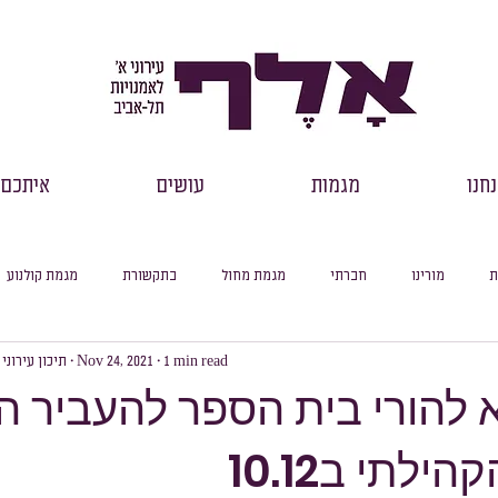
חנו
מגמות
עושים
איתכם
ת
מורינו
חברתי
מגמת מחול
בתקשורת
מגמת קולנוע
1 min read
Nov 24, 2021
תיכון עירוני
רכזי שכבות
דבר מנהל
למידה מקוונת
עיוני
סיכום חודשי
א להורי בית הספר להעביר 
ילתי ב10.12
סלול ספרות
מסלול היסטוריה
מסלול מדעי החברה
מסלול פילוסופיה