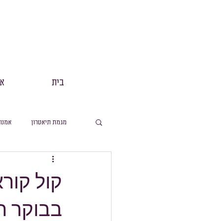
בית
אנ
מגמת תיאטרון
אמנו
מסלול תנך
הפקות
קול קור
בבוקר הקה
מסלול ערבית
מ