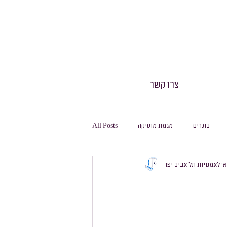
צרו קשר
בוגרים
מגמת מוסיקה
All Posts
 א׳ לאמנויות תל אביב יפו
חינוך גופני
חגיגה
משלחות
מסלול ביולוגיה
מסלול מחשבת