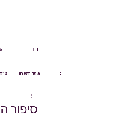
בית
אנ
מגמת תיאטרון
אמנו
מסלול תנך
הפקות
סיפור ה
מסלול ערבית
מ