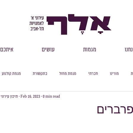
חנו
מגמות
עושים
איתכם
ת
מורינו
חברתי
מגמת מחול
בתקשורת
מגמת קולנוע
0 min read
Feb 16, 2023
תיכון עירוני
רכזי שכבות
דבר מנהל
למידה מקוונת
עיוני
סיכום חודשי
פרברים
סלול ספרות
מסלול היסטוריה
מסלול מדעי החברה
מסלול פילוסופיה