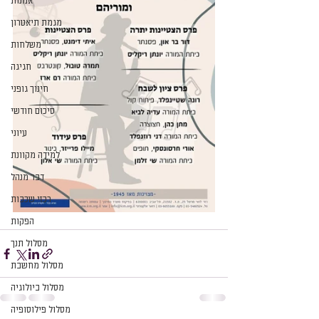
אמנות
מגמת תיאטרון
משלחות
חגיגה
חינוך גופני
סיכום חודשי
עיוני
למידה מקוונת
דבר מנהל
רכזי שכבות
הפקות
מסלול תנך
מסלול מחשבת
מסלול ביולוגיה
מסלול פילוסופיה