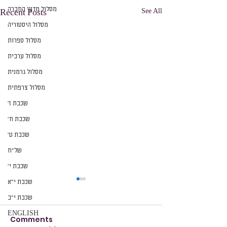
מסלול מדעי החברה
See All
Recent Posts
מסלול היסטוריה
מסלול ספרות
מסלול ערבית
מסלול גרמנית
מסלול צרפתית
שכבת ז׳
שכבת ח׳
שכבת ט׳
של״ח
שכבת י׳
שכבת י״א
שכבת י״ב
ENGLISH
Comments
הזמנה
הזמנה