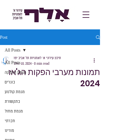
Post
All Posts
תיכון עירוני א׳ לאמנויות תל אביב יפו
All Posts
Dec 10, 2024
0 min read
תמונות מערבי הפקות הג'אז
מגמת מוסיקה
2024
בוגרים
מגמת קולנוע
בתקשורת
מגמת מחול
חברתי
מורינו