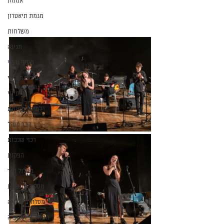
אמנות
מגמת תיאטרון
משלחות
חגיגה
חינוך גופני
סיכום חודשי
עיוני
למידה מקוונת
דבר מנהל
רכזי שכבות
הפקות
מסלול תנך
מסלול מחשבת
מסלול ביולוגיה
מסלול פילוסופיה