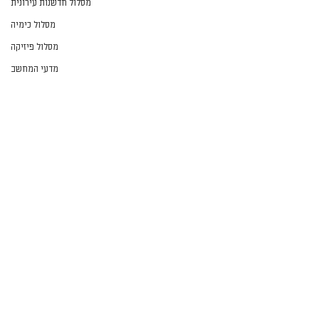
מסלול חדשנות עירונית
מסלול כימיה
מסלול פיזיקה
מדעי המחשב