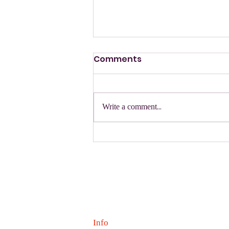
Comments
Write a comment...
הקונצרט הקלאסי 2026 שכבות
ט'- י"ב
Info