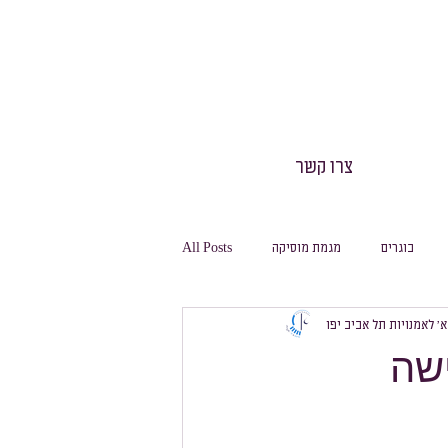
צרו קשר
בוגרים
מגמת מוסיקה
All Posts
 א׳ לאמנויות תל אביב יפו
חינוך גופני
חגיגה
משלחות
ישה
מסלול ביולוגיה
מסלול מחשבת