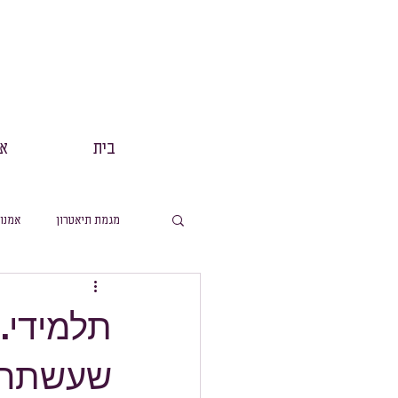
בית
אנ
מגמת תיאטרון
אמנו
מסלול תנך
הפקות
תלמידי.
שעשתה ש
מסלול ערבית
מ