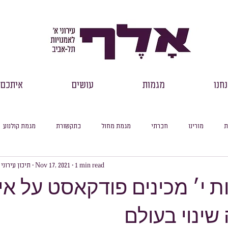
חנו
מגמות
עושים
איתכם
ת
מורינו
חברתי
מגמת מחול
בתקשורת
מגמת קולנוע
1 min read
Nov 17, 2021
תיכון עירוני
רכזי שכבות
דבר מנהל
למידה מקוונת
עיוני
סיכום חודשי
ות י׳ מכינים פודקאסט על א
ינוי בעולם
סלול ספרות
מסלול היסטוריה
מסלול מדעי החברה
מסלול פילוסופיה