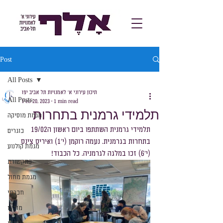
Post
All Posts
תיכון עירוני א׳ לאמנויות תל אביב יפו
All Posts
Feb 20, 2023
1 min read
תלמידי גרמנית בתחרות
מגמת מוסיקה
תלמידי גרמנית השתתפו ביום ראשון ה19/02 
בוגרים
בתחרות בגרמנית. נעמה רוקמן (י'1) ואיריס צינס 
מגמת קולנוע
(י'6) זכו במלגה לגרמניה. כל הכבוד!
בתקשורת
מגמת מחול
חברתי
מורינו