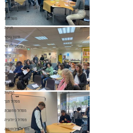
אמנות
מגמת תיאטרון
משלחות
חגיגה
חינוך גופני
סיכום חודשי
עיוני
למידה מקוונת
דבר מנהל
רכזי שכבות
הפקות
מסלול תנך
מסלול מחשבת
מסלול ביולוגיה
מסלול פילוסופיה