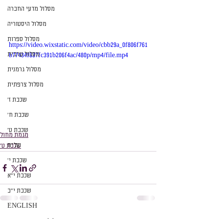
מסלול מדעי החברה
מסלול היסטוריה
מסלול ספרות
https://video.wixstatic.com/video/cbb29a_0f806f761
מסלול ערבית
b77434f837fc391b206f4ac/480p/mp4/file.mp4
מסלול גרמנית
מסלול צרפתית
שכבת ז׳
שכבת ח׳
שכבת ט׳
מגמת מחול
של״ח
שכבת ט׳
שכבת י׳
שכבת י״א
שכבת י״ב
ENGLISH