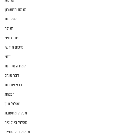
אמנות
מגמת תיאטרון
משלחות
חגיגה
חינוך גופני
סיכום חודשי
עיוני
למידה מקוונת
דבר מנהל
רכזי שכבות
הפקות
מסלול תנך
מסלול מחשבת
מסלול ביולוגיה
מסלול פילוסופיה