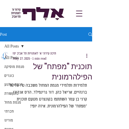
Post
All Posts
תיכון עירוני א׳ לאמנויות תל אביב יפו
All Posts
May 27, 2025
1 min read
תוכנית "מפתח" של
מגמת מוסיקה
הפילהרמונית
בוגרים
מגמת קולנוע
תלמידות ותלמידי מגמת המחול משכבה ט': אלינור 
ברנהיים, אריאל כהן, דור גרינפילד, הדס אנדורן, 
בתקשורת
קרני בן עמר השתתפו בקונצרט מטעם תוכנית 
מגמת מחול
"מפתח" של הפילהרמונית. איזה יופי!
חברתי
מורינו