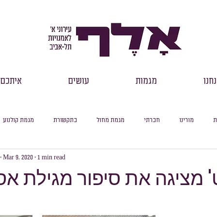
חנו
מגמות
עושים
איתכם
ת
מורינו
חברתי
מגמת מחול
בתקשורת
מגמת קולנוע
Mar 9, 2020
1 min read
רכזי שכבות
דבר מנהל
למידה מקוונת
עיוני
סיכום חודשי
 מציגה את סיפור מגילת א
סלול ספרות
מסלול היסטוריה
מסלול מדעי החברה
מסלול פילוסופיה