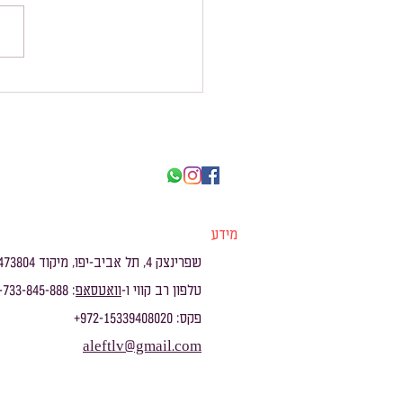
תיקון שבועות המס
מידע
שפרינצק 4, תל אביב-יפו, מיקוד 6473804
טלפון רב קווי ו-
וואטסאפ
: 972-733-845-888+
פקס: 972-15339408020+
aleftlv@gmail.com