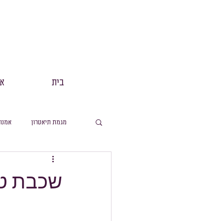
בית
אנ
מגמת תיאטרון
אמנו
מסלול תנך
הפקות
שכבת ט'
מסלול ערבית
מ