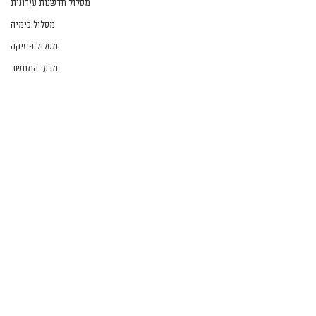
מסלול חדשנות עירונית
מסלול כימיה
מסלול פיזיקה
מדעי המחשב