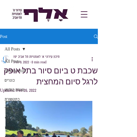
Post
All Posts
תיכון עירוני א׳ לאמנויות תל אביב יפו
All Posts
Feb 9, 2022
0 min read
שכבת ט ביום סיור בתל אופק
מגמת מוסיקה
לרגל סיום המחצית
בוגרים
מגמת קולנוע
Updated:
Feb 26, 2022
בתקשורת
מגמת מחול
חברתי
מורינו