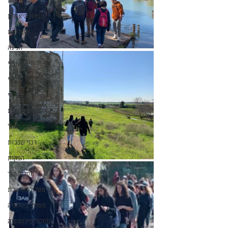
אמנות
מגמת תיאטרון
משלחות
חגיגה
חינוך גופני
סיכום חודשי
עיוני
למידה מקוונת
דבר מנהל
רכזי שכבות
הפקות
מסלול תנך
מסלול מחשבת
מסלול ביולוגיה
מסלול פילוסופיה