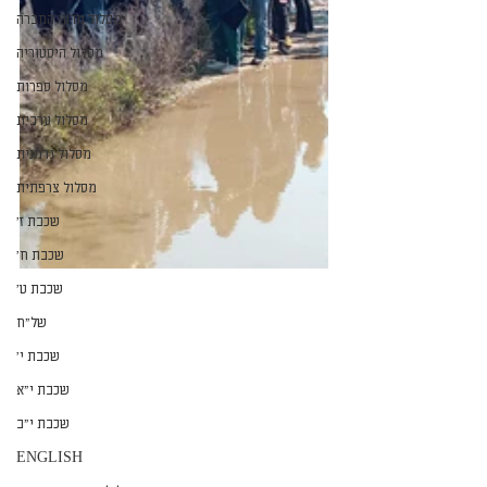
מסלול מדעי החברה
מסלול היסטוריה
מסלול ספרות
מסלול ערבית
מסלול גרמנית
מסלול צרפתית
שכבת ז׳
שכבת ח׳
שכבת ט׳
של״ח
שכבת י׳
שכבת י״א
שכבת י״ב
ENGLISH