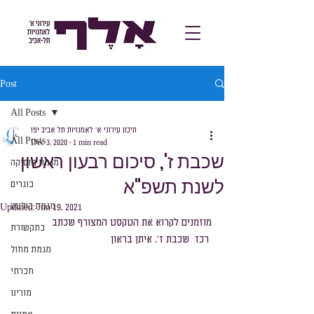
Post
All Posts
תיכון עירוני א׳ לאמנויות תל אביב יפו
All Posts
Dec 3, 2020
1 min read
שכבת ז', סיכום רבעון ראשון
מגמת מוסיקה
לשנת תשפ"א
בוגרים
מגמת קולנוע
Updated:
Jun 19, 2021
מוזמנים לקרוא את הטקסט המצורף שכתב 
בתקשורת
 רכז  שכבת ז', איתן בראון
מגמת מחול
חברתי
מורינו