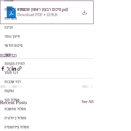
אמנות
סיכום רבעון ראשון שכבת ז
מגמת תיאטרון
.pdf
Download PDF • 327KB
משלחות
חגיגה
חינוך גופני
סיכום חודשי
עיוני
רכזי שכבות
למידה מקוונת
דבר מנהל
רכזי שכבות
הפקות
מסלול תנך
See All
Recent Posts
מסלול מחשבת
מסלול ביולוגיה
מסלול פילוסופיה