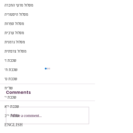
מסלול מדעי החברה
מסלול היסטוריה
מסלול ספרות
מסלול ערבית
מסלול גרמנית
מסלול צרפתית
שכבת ז׳
שכבת ח׳
שכבת ט׳
של״ח
Comments
שכבת י׳
שכבת י״א
סיכום שנת תשפ"א
שכבת ח', סיכום שנת תשפ"א
Write a comment...
שכבת י״ב
ENGLISH