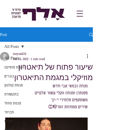
Post
All Posts
mayatal10
All Posts
Jan 25, 2022
1 min read
שיעור פתוח של תיאטרון
מגמת מוסיקה
מוזיקלי במגמת התיאטרון
בוגרים
מגמת קולנוע
מנחה ובמאי אבי חדש
פסנתרן ומנחה ווקלי עשור אלקיים
בתקשורת
משתתפים תלמידי י'-יב'
מגמת מחול
שירים ממחזות זמר🎼👏
חברתי
מורינו