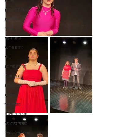
אמנות
מגמת תיאטרון
משלחות
חגיגה
חינוך גופני
סיכום חודשי
עיוני
למידה מקוונת
דבר מנהל
רכזי שכבות
הפקות
מסלול תנך
מסלול מחשבת
מסלול ביולוגיה
מסלול פילוסופיה