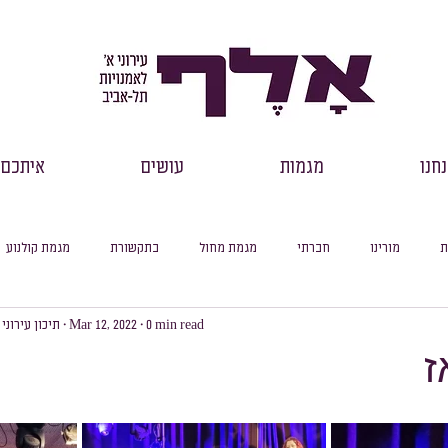
חנו
מגמות
עושים
איתכם
ת
מורינו
חברתי
מגמת מחול
בתקשורת
מגמת קולנוע
0 min read
Mar 12, 2022
תיכון עירוני
רכזי שכבות
דבר מנהל
למידה מקוונת
עיוני
סיכום חודשי
ז
סלול ספרות
מסלול היסטוריה
מסלול מדעי החברה
מסלול פילוסופיה