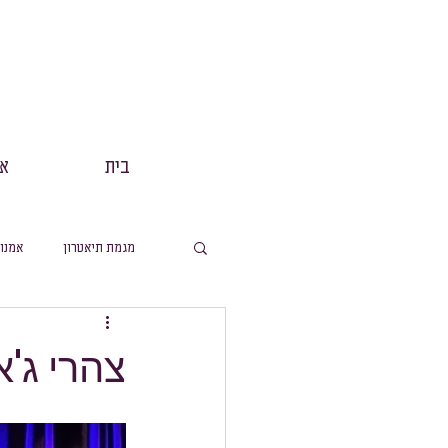
בית
אנ
מגמת תיאטרון
אמנו
מסלול תנך
הפקות
צהרי ג'א
מסלול ערבית
מ