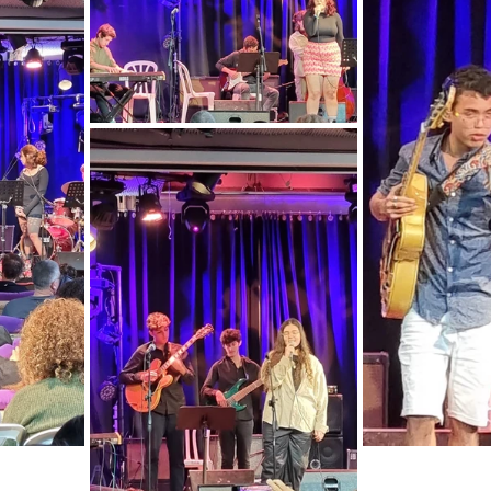
שכבת ח׳
שכבת ז׳