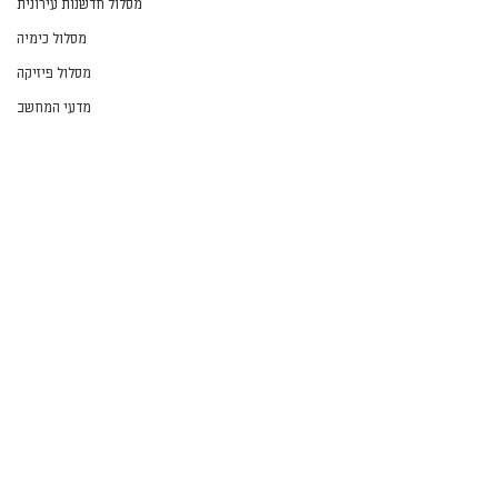
מסלול חדשנות עירונית
מסלול כימיה
מסלול פיזיקה
מדעי המחשב