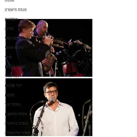
אמנות
מגמת תיאטרון
משלחות
חגיגה
חינוך גופני
סיכום חודשי
עיוני
למידה מקוונת
דבר מנהל
רכזי שכבות
הפקות
מסלול תנך
מסלול מחשבת
מסלול ביולוגיה
מסלול פילוסופיה