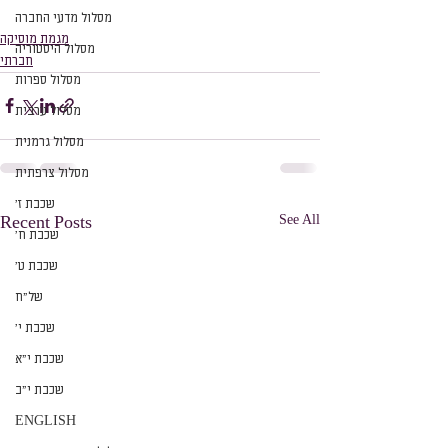
מסלול מדעי החברה
מגמת מוסיקה
מסלול היסטוריה
חברתי
מסלול ספרות
מסלול ערבית
מסלול גרמנית
מסלול צרפתית
שכבת ז׳
See All
Recent Posts
שכבת ח׳
שכבת ט׳
של״ח
שכבת י׳
שכבת י״א
שכבת י״ב
ENGLISH