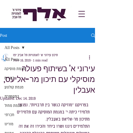
Post
All Posts
תיכון עירוני א׳ לאמנויות תל אביב יפו
All Posts
Nov 16, 2019
1 min read
עירוני א' בשיתוף פעולה
מגמת מוסיקה
מוסיקלי עם תיכון מר-אליעס,
בוגרים
אעבלין
מגמת קולנוע
בתקשורת
Updated:
Dec 14, 2019
 בפרויקט ״מוזיקה כגשר בין תרבויות״, נפגשו 
מגמת מחול
תלמידי כיתה י' במגמת המוסיקה עם תלמידים 
חברתי
מתיכון מר-אליאס באעבלין.
מורינו
התלמידים ניגנו ושרו ביחד והכירו זה את זה 