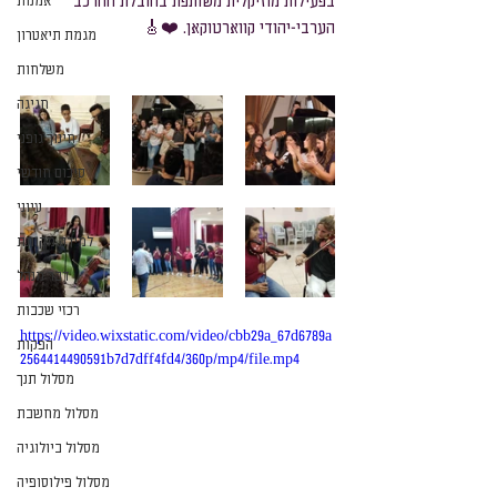
בפעילות מוזיקלית משותפת בהובלת ההרכב 
אמנות
הערבי-יהודי קווארטוקאן. ❤️🎸 
מגמת תיאטרון
משלחות
חגיגה
חינוך גופני
סיכום חודשי
עיוני
למידה מקוונת
דבר מנהל
רכזי שכבות
https://video.wixstatic.com/video/cbb29a_67d6789a
הפקות
2564414490591b7d7dff4fd4/360p/mp4/file.mp4
מסלול תנך
מסלול מחשבת
מסלול ביולוגיה
מסלול פילוסופיה