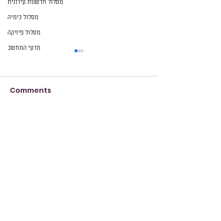
מסלול חדשנות עירונית
מסלול כימיה
מסלול פיזיקה
מדעי המחשב
Comments
הזמנה
Write a comment...
מידע
שפרינצק 4, תל אביב-יפו, מיקוד
6473804