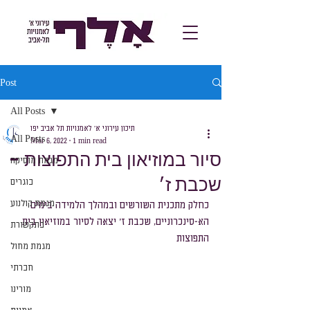
Post
All Posts
תיכון עירוני א׳ לאמנויות תל אביב יפו
All Posts
Mar 6, 2022
1 min read
סיור במוזיאון בית התפוצות -
מגמת מוסיקה
שכבת ז׳
בוגרים
מגמת קולנוע
כחלק מתכנית השורשים ובמהלך הלמידה בימים 
הא-סינכרוניים, שכבת ז׳ יצאה לסיור במוזיאון בית 
בתקשורת
התפוצות
מגמת מחול
חברתי
מורינו