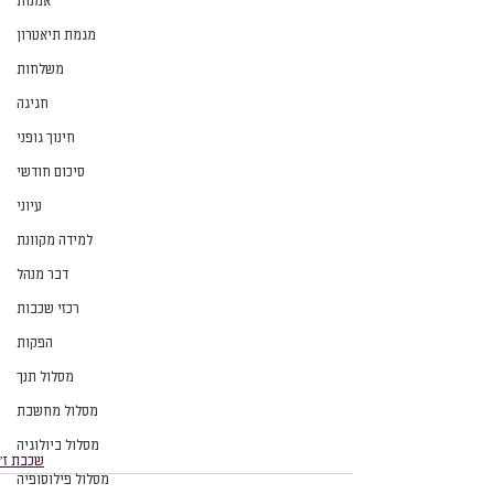
אמנות
מגמת תיאטרון
משלחות
חגיגה
חינוך גופני
סיכום חודשי
עיוני
למידה מקוונת
דבר מנהל
רכזי שכבות
הפקות
מסלול תנך
מסלול מחשבת
מסלול ביולוגיה
שכבת ז׳
מסלול פילוסופיה