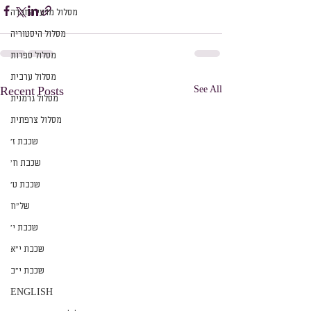
מסלול מדעי החברה
מסלול היסטוריה
מסלול ספרות
מסלול ערבית
See All
Recent Posts
מסלול גרמנית
מסלול צרפתית
שכבת ז׳
שכבת ח׳
שכבת ט׳
של״ח
שכבת י׳
שכבת י״א
שכבת י״ב
ENGLISH