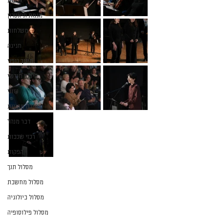
אמנות
מגמת תיאטרון
משלחות
חגיגה
חינוך גופני
סיכום חודשי
עיוני
למידה מקוונת
דבר מנהל
רכזי שכבות
הפקות
מסלול תנך
מסלול מחשבת
מסלול ביולוגיה
מסלול פילוסופיה