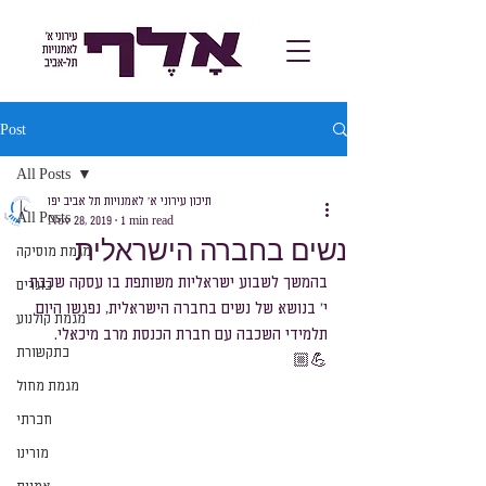
Post
All Posts
תיכון עירוני א׳ לאמנויות תל אביב יפו
All Posts
Nov 28, 2019
1 min read
נשים בחברה הישראלית
מגמת מוסיקה
בהמשך לשבוע ישראליות משותפת בו עסקה שכבת 
בוגרים
י' בנושא של נשים בחברה הישראלית, נפגשו היום 
מגמת קולנוע
תלמידי השכבה עם חברת הכנסת מרב מיכאלי. 
בתקשורת
מגמת מחול
חברתי
מורינו