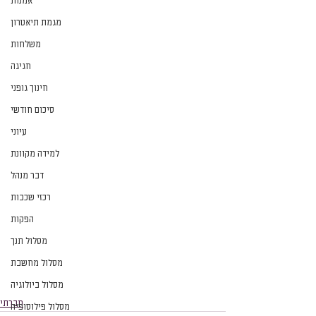
אמנות
מגמת תיאטרון
משלחות
חגיגה
חינוך גופני
סיכום חודשי
עיוני
למידה מקוונת
דבר מנהל
רכזי שכבות
הפקות
מסלול תנך
מסלול מחשבת
מסלול ביולוגיה
חברתי
מסלול פילוסופיה