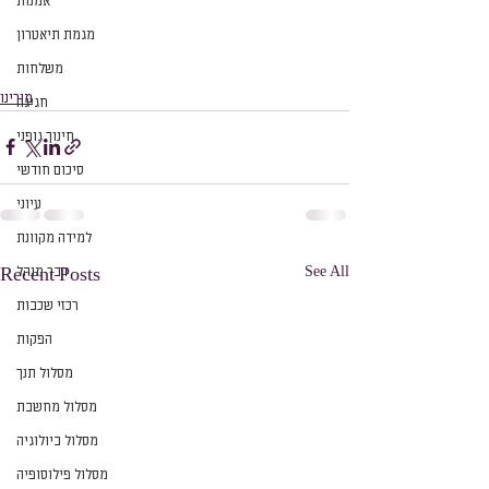
אמנות
מגמת תיאטרון
משלחות
מורינו
חגיגה
חינוך גופני
סיכום חודשי
עיוני
למידה מקוונת
See All
דבר מנהל
Recent Posts
רכזי שכבות
הפקות
מסלול תנך
מסלול מחשבת
מסלול ביולוגיה
מסלול פילוסופיה