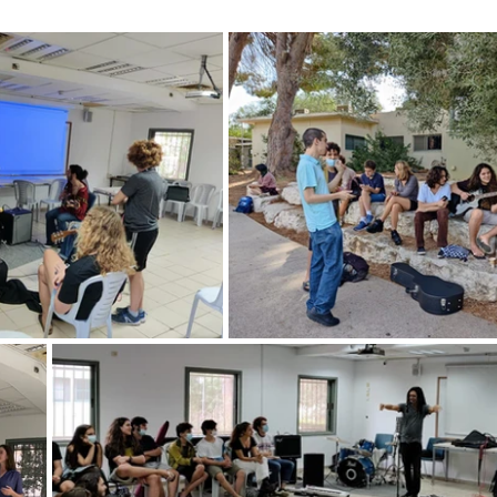
שכבת ח׳
שכבת ז׳