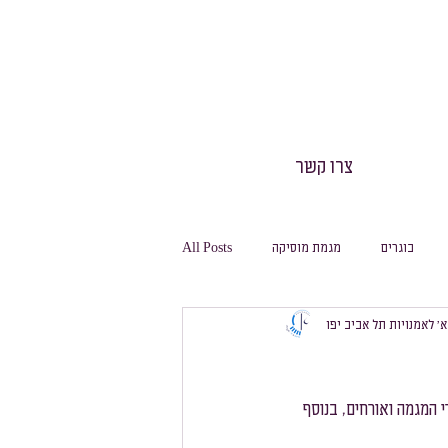
צרו קשר
בוגרים
מגמת מוסיקה
All Posts
 א׳ לאמנויות תל אביב יפו
חינוך גופני
חגיגה
משלחות
מסלול ביולוגיה
מסלול מחשבת
21 וכלל בתוכו הרצאות מפי מורי המגמה ואורחים, בנוסף 