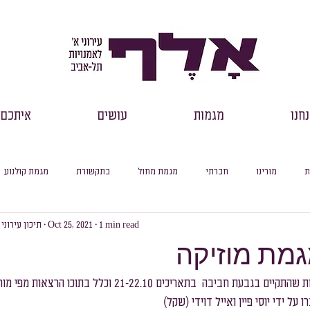
חנו
מגמות
עושים
איתכם
ת
מורינו
חברתי
מגמת מחול
בתקשורת
מגמת קולנוע
1 min read
Oct 25, 2021
תיכון עירוני
רכזי שכבות
דבר מנהל
למידה מקוונת
עיוני
סיכום חודשי
מת מוזיקה
סלול ספרות
מסלול היסטוריה
מסלול מדעי החברה
מסלול פילוסופיה
תמונות מהמחנה אומנות שהתקיים בגבעת חביבה  בתאריכים -22.10