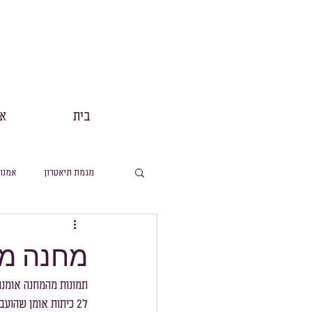
בית
אנ
מגמת תיאטרון
אמנו
מסלול תנך
הפקות
מחנה מג
מסלול ערבית
מ
ל2 כיתות אומן שהועברו על ידי יוסי פיין ואייל דוידי (שקל)