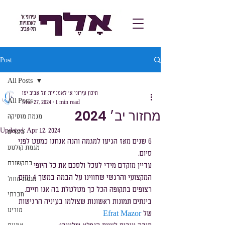
Post
All Posts
תיכון עירוני א׳ לאמנויות תל אביב יפו
All Posts
Mar 27, 2024
1 min read
מחזור יב׳ 2024
מגמת מוסיקה
Updated:
Apr 12, 2024
בוגרים
6 שנים מאז הגיעו למגמה והנה אנחנו כמעט לפני 
מגמת קולנוע
סיום.
בתקשורת
עדיין מוקדם מידי לעכל ולסכם את כל היופי
המקצועי והרגשי שחווינו על הבמה במשך 4 ימים 
מגמת מחול
רצופים בתקופה הכל כך מטלטלת בה אנו חיים.
חברתי
בינתים תמונות ראשונות שצולמו בעיניה הרגישות 
מורינו
של 
Efrat Mazor