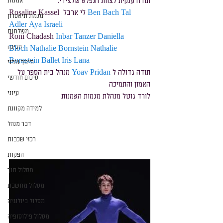
תודה ענקית לצוות הנפלא שלצידי:
אמנות
Tal 
Ben Bach
Rosaline Kassel  לי ארבל 
מגמת תיאטרון
Adler
Aya Israeli
משלחות
Roni Chadash 
Inbar Tanzer
Daniella 
חגיגה
Bloch
Nathalie Bornstein
Nathalie 
Bornstein Ballet
Iris Lana
חינוך גופני
תודה גדולה ל 
Yoav Pridan
 מנהל בית הספר על 
סיכום חודשי
האמון והתמיכה
עיוני
לורד גוטל מנהלת מגמות האמנות
למידה מקוונת
דבר מנהל
רכזי שכבות
הפקות
מסלול תנך
מסלול מחשבת
מסלול ביולוגיה
מסלול פילוסופיה