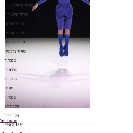
מסלול מדעי החברה
מסלול היסטוריה
מסלול ספרות
מסלול ערבית
מסלול גרמנית
מסלול צרפתית
שכבת ז׳
שכבת ח׳
שכבת ט׳
של״ח
שכבת י׳
שכבת י״א
שכבת י״ב
מגמת מחול
ENGLISH