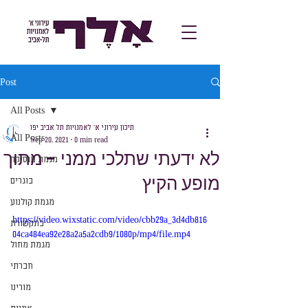
Post
All Posts
תיכון עירוני א׳ לאמנויות תל אביב יפו
All Posts
Sep 20, 2021
0 min read
לא ידעתי שתלכי ממני - מתוך
מגמת מוסיקה
מופע הקיץ
בוגרים
מגמת קולנוע
https://video.wixstatic.com/video/cbb29a_3d4db816
בתקשורת
04ca484ea92e28a2a5a2cdb9/1080p/mp4/file.mp4
מגמת מחול
חברתי
מורינו