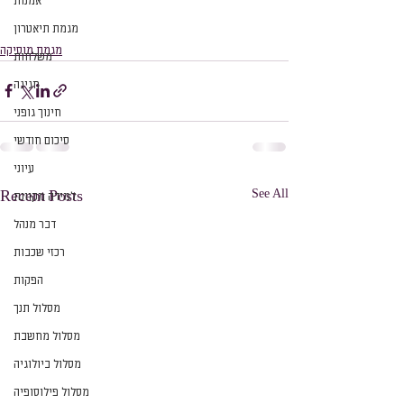
אמנות
מגמת תיאטרון
מגמת מוסיקה
משלחות
חגיגה
חינוך גופני
סיכום חודשי
עיוני
See All
Recent Posts
למידה מקוונת
דבר מנהל
רכזי שכבות
הפקות
מסלול תנך
מסלול מחשבת
מסלול ביולוגיה
מסלול פילוסופיה