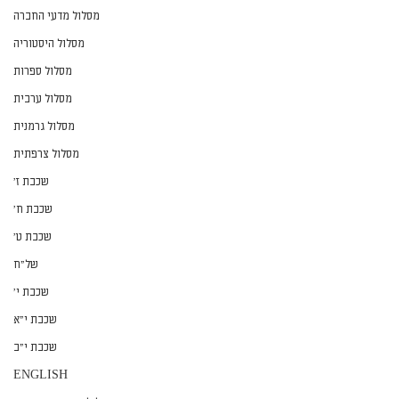
מסלול מדעי החברה
מסלול היסטוריה
מסלול ספרות
מסלול ערבית
מסלול גרמנית
מסלול צרפתית
שכבת ז׳
שכבת ח׳
שכבת ט׳
של״ח
שכבת י׳
שכבת י״א
שכבת י״ב
ENGLISH