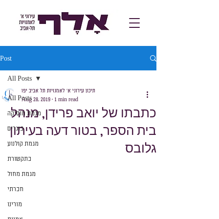
Post
All Posts
תיכון עירוני א׳ לאמנויות תל אביב יפו
All Posts
Aug 28, 2019
1 min read
כתבתו של יואב פרידן, מנהל
מגמת מוסיקה
בית הספר, בטור דעה בעיתון
בוגרים
גלובס
מגמת קולנוע
בתקשורת
מגמת מחול
חברתי
מורינו