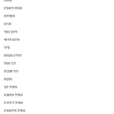
אמנות
מגמת תיאטרון
משלחות
חגיגה
חינוך גופני
סיכום חודשי
עיוני
למידה מקוונת
דבר מנהל
רכזי שכבות
הפקות
מסלול תנך
מסלול מחשבת
מסלול ביולוגיה
מסלול פילוסופיה