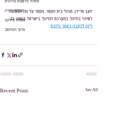
מסלול חדשנות עירונית
מסלול כימיה
יואב פרידן, מנהל בית הספר, מספר על מה המפתח 
לשינוי בחינוך במערכת החינוך בישראל במאה 21.
מסלול פיזיקה
לינק לכתבה באתר גלובס
מדעי המחשב
See All
Recent Posts