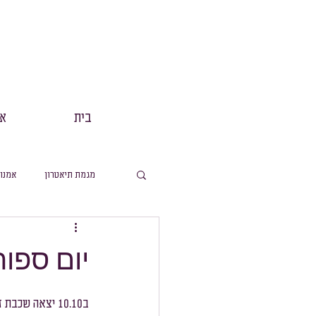
בית
אנ
מגמת תיאטרון
אמנו
מסלול תנך
הפקות
יום ספו
מסלול ערבית
מ
ב10.10 יצאה שכבת ז׳ ליום ספורט מיוחד בספורטק.