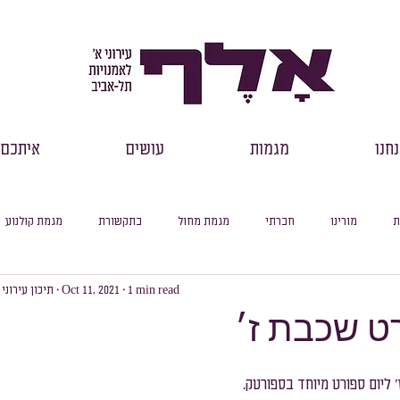
חנו
מגמות
עושים
איתכם
ת
מורינו
חברתי
מגמת מחול
בתקשורת
מגמת קולנוע
1 min read
Oct 11, 2021
תיכון עירוני
רכזי שכבות
דבר מנהל
למידה מקוונת
עיוני
סיכום חודשי
רט שכבת ז׳
סלול ספרות
מסלול היסטוריה
מסלול מדעי החברה
מסלול פילוסופיה