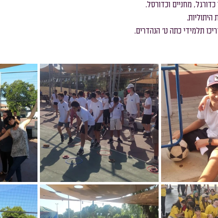
כדורגל, מחניים וכדורסל.
 היתוליות.
שכבת ח׳
שכבת ז׳
כו תלמידי כתה ט׳ הנהדרים.