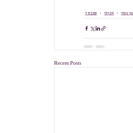
וך גופני
חברתי
שכבת ז׳
Recent Posts