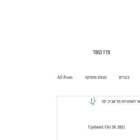
צרו קשר
בוגרים
מגמת מוסיקה
All Posts
 א׳ לאמנויות תל אביב יפו
חינוך גופני
חגיגה
משלחות
Updated:
Oct 30, 2021
מסלול ביולוגיה
מסלול מחשבת