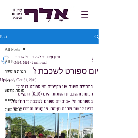
Post
All Posts
תיכון עירוני א׳ לאמנויות תל אביב יפו
All Posts
Oct 6, 2019
1 min read
יום ספורט לשכבת ז'
מגמת מוסיקה
Updated:
Oct 31, 2019
בוגרים
בתחילת השנה אנו מקיימים ימי ספורט לגיבוש 
מגמת קולנוע
הכתות והשכבות השונות. היום (6.10) התקיים 
בתקשורת
בספורטק תל אביב יום ספורט לשכבת ז' החדשה,  
זכינו לראות שכבה נעימה, צבעונית וספורטיבית!
מגמת מחול
חברתי
מורינו