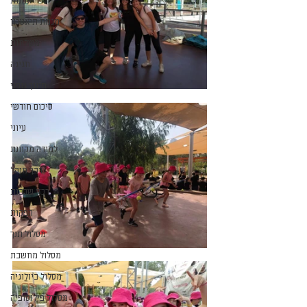
אמנות
מגמת תיאטרון
משלחות
חגיגה
חינוך גופני
סיכום חודשי
עיוני
למידה מקוונת
דבר מנהל
רכזי שכבות
הפקות
מסלול תנך
מסלול מחשבת
מסלול ביולוגיה
מסלול פילוסופיה