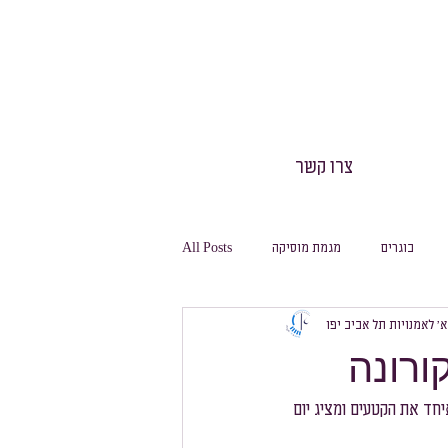
צרו קשר
בוגרים
מגמת מוסיקה
All Posts
 א׳ לאמנויות תל אביב יפו
חינוך גופני
חגיגה
משלחות
ורונה
מסלול ביולוגיה
מסלול מחשבת
חד את הקטעים ומציג יום 