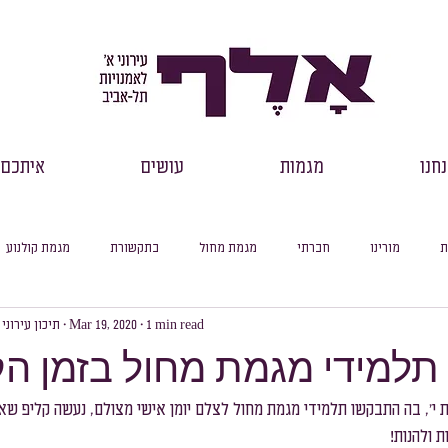
חנו
מגמות
עושים
איתכם
ת
מורינו
חברתי
מגמת מחול
בתקשורת
מגמת קולנוע
1 min read
Mar 19, 2020
תיכון עירוני
רכזי שכבות
דבר מנהל
למידה מקוונת
עיוני
סיכום חודשי
 תלמידי מגמת מחול בזמן הק
סלול ספרות
מסלול היסטוריה
מסלול מדעי החברה
מסלול פילוסופיה
', בה התבקשו תלמידי מגמת מחול לצלם יומן אישי מצולם, נעשה קליפ שאי
ת ולהנות!