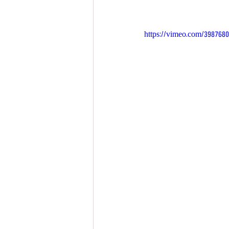
מסלול צרפתית
מסלול גרמנית
https://vimeo.com/398768