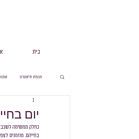
בית
אנ
מגמת תיאטרון
אמנו
מסלול תנך
הפקות
יום בחיי
מסלול ערבית
מ
כחלק ממשימה לשכבת י
בחייהם. מוזמנים לצפו