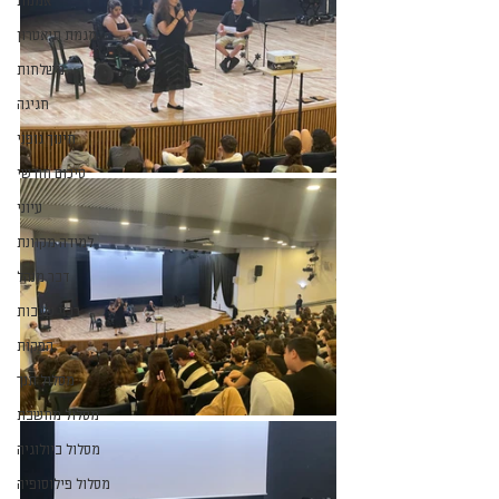
אמנות
מגמת תיאטרון
משלחות
חגיגה
חינוך גופני
סיכום חודשי
עיוני
למידה מקוונת
דבר מנהל
רכזי שכבות
הפקות
מסלול תנך
מסלול מחשבת
מסלול ביולוגיה
מסלול פילוסופיה