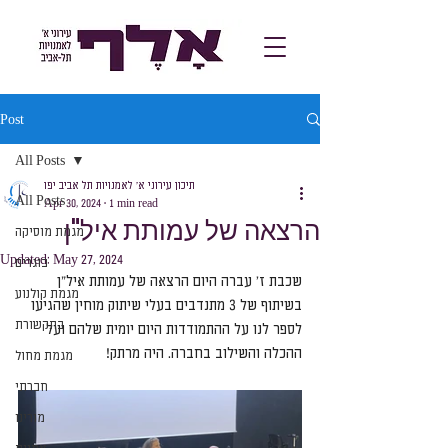
Post
All Posts
תיכון עירוני א׳ לאמנויות תל אביב יפו
All Posts
Apr 30, 2024
1 min read
הרצאה של עמותת איל"ן
מגמת מוסיקה
Updated:
May 27, 2024
בוגרים
שכבת ז' עברה היום הרצאה של עמותת איל"ן 
מגמת קולנוע
בשיתוף של 3 מתנדבים בעלי שיתוק מוחין שהגיעו 
בתקשורת
לספר לנו על ההתמודדות היום יומית שלהם ועל 
ההכלה והשילוב בחברה. היה מרתק!
מגמת מחול
חברתי
מורינו