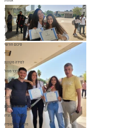
אמנות
מגמת תיאטרון
משלחות
חגיגה
חינוך גופני
סיכום חודשי
עיוני
למידה מקוונת
דבר מנהל
רכזי שכבות
הפקות
מסלול תנך
מסלול מחשבת
מסלול ביולוגיה
מסלול פילוסופיה