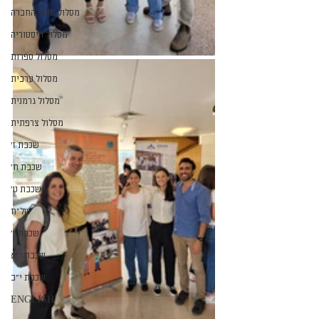
מסלול מדעי החברה
מסלול היסטוריה
מסלול ספרות
מסלול ערבית
מסלול גרמנית
מסלול צרפתית
שכבת ז׳
שכבת ח׳
שכבת ט׳
של״ח
שכבת י׳
שכבת י״א
שכבת י״ב
ENGLISH