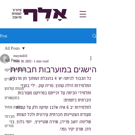
Post
All Posts
mayatal10
All Posts
May 30, 2022
1 min read
הישגים במוערבות חברתית
מגמת מוסיקה
כל הכבוד לכיתה יא' 4 בהובלת המחנך חן מרגלית, 
בוגרים
התלמידות הילה קוונץ, מריה קוק , ילי בועזי 
מגמת קולנוע
ותלמידי הכיתה על זכייתם בפרויקט מעורבות 
בתקשורת
חברתית כיתתית!
לתלמידות יב 6 איה אלבג ומיקה ולק על קבלת 
מגמת מחול
תעודת הצטיינות חברתית עירונית ולכל הצוות 
חברתי
שליווה: יואב פרידן, שירה שטייניץ,  יוסי גלנץ, בני 
מורינו
חזן, שרון יקיר גפני.