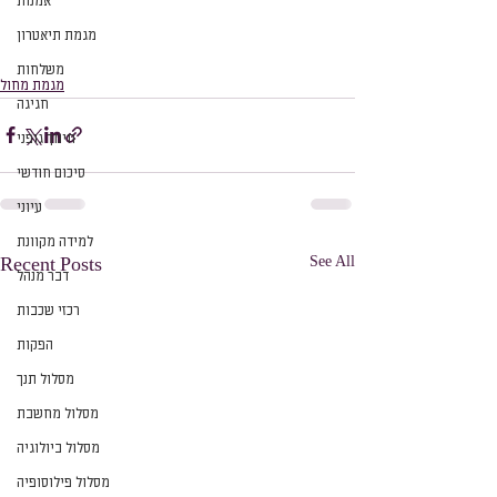
אמנות
מגמת תיאטרון
משלחות
מגמת מחול
חגיגה
חינוך גופני
סיכום חודשי
עיוני
למידה מקוונת
See All
Recent Posts
דבר מנהל
רכזי שכבות
הפקות
מסלול תנך
מסלול מחשבת
מסלול ביולוגיה
מסלול פילוסופיה