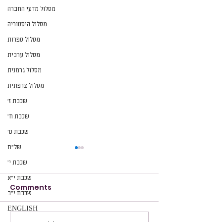
מסלול מדעי החברה
מסלול היסטוריה
מסלול ספרות
מסלול ערבית
מסלול גרמנית
מסלול צרפתית
שכבת ז׳
שכבת ח׳
שכבת ט׳
של״ח
שכבת י׳
שכבת י״א
Comments
הזמנה
הזמנה
שכבת י״ב
ENGLISH