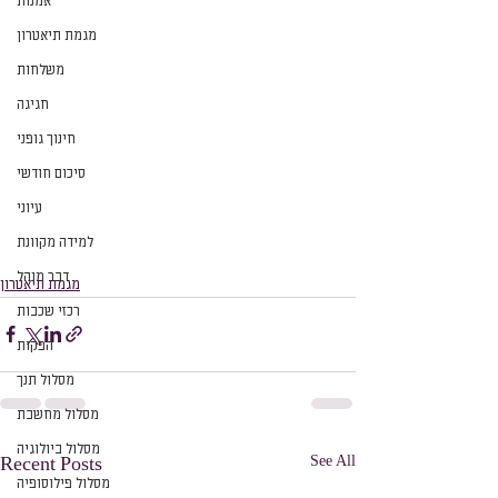
אמנות
מגמת תיאטרון
משלחות
חגיגה
חינוך גופני
סיכום חודשי
עיוני
למידה מקוונת
דבר מנהל
מגמת תיאטרון
רכזי שכבות
הפקות
מסלול תנך
מסלול מחשבת
מסלול ביולוגיה
See All
Recent Posts
מסלול פילוסופיה