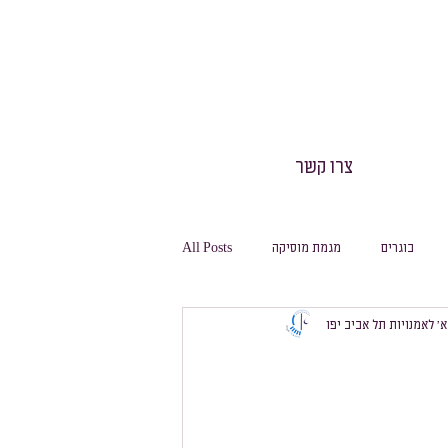
צרו קשר
בוגרים
מגמת מוסיקה
All Posts
 א׳ לאמנויות תל אביב יפו
חינוך גופני
חגיגה
משלחות
מסלול ביולוגיה
מסלול מחשבת