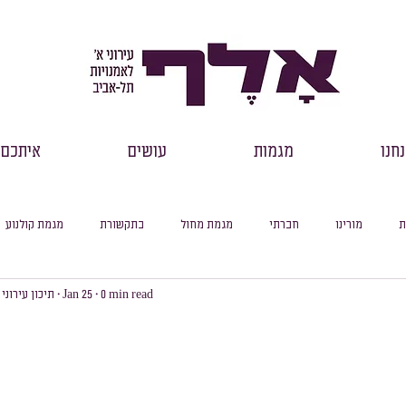
חנו
מגמות
עושים
איתכם
ת
מורינו
חברתי
מגמת מחול
בתקשורת
מגמת קולנוע
0 min read
Jan 25
תיכון עירוני
רכזי שכבות
דבר מנהל
למידה מקוונת
עיוני
סיכום חודשי
סלול ספרות
מסלול היסטוריה
מסלול מדעי החברה
מסלול פילוסופיה