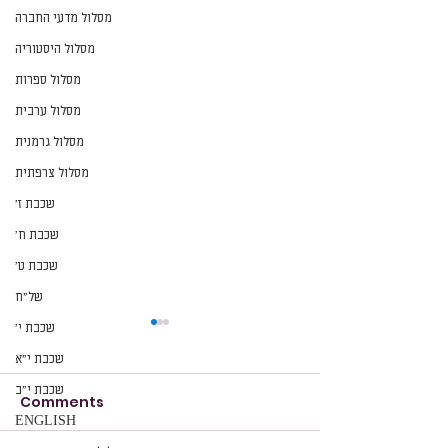
מסלול מדעי החברה
מסלול היסטוריה
מסלול ספרות
מסלול ערבית
מסלול גרמנית
מסלול צרפתית
שכבת ז׳
שכבת ח׳
שכבת ט׳
של״ח
שכבת י׳
שכבת י״א
שכבת י״ב
Comments
הזמנה
הזמנה
ENGLISH