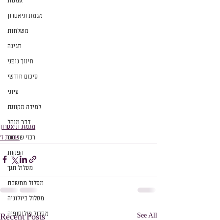
אמנות
מגמת תיאטרון
משלחות
חגיגה
חינוך גופני
סיכום חודשי
עיוני
למידה מקוונת
דבר מנהל
מגמת תיאטרון
שכבת ז׳
רכזי שכבות
הפקות
מסלול תנך
מסלול מחשבת
מסלול ביולוגיה
מסלול פילוסופיה
See All
Recent Posts