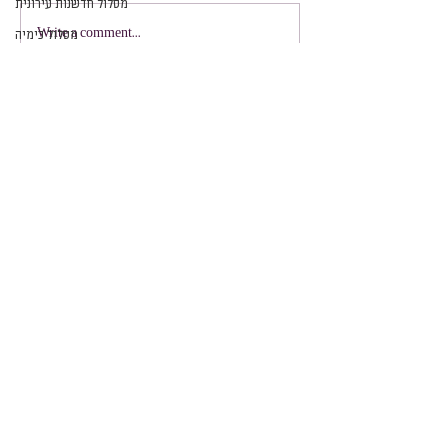
מסלול חדשנות עירונית
Write a comment...
מסלול כימיה
מסלול פיזיקה
מדעי המחשב
מידע
שפרינצק 4, תל אביב-יפו, מיקוד
6473804
טלפון רב קווי ו-
וואטסאפ
:
972-733-845-888
+
פקס:
972-15339408020
+
aleftlv@gmail.com
Info
4th Sprintzak St. Tel Aviv-Yafo
6473804
Tel &
Whatsapp
:
+972-733-845-888