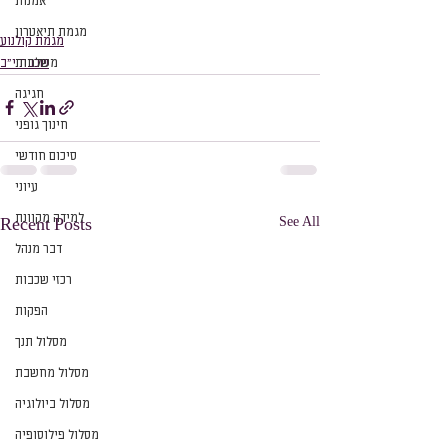
אמנות
מגמת תיאטרון
מגמת קולנוע
שכבת י״ב
משלחות
חגיגה
חינוך גופני
סיכום חודשי
עיוני
למידה מקוונת
See All
Recent Posts
דבר מנהל
רכזי שכבות
הפקות
מסלול תנך
מסלול מחשבת
מסלול ביולוגיה
מסלול פילוסופיה