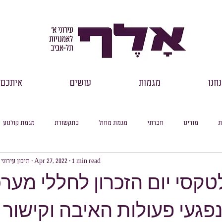
חנו
מגמות
עושים
איתכם
ת
מורינו
חברתי
מגמת מחול
בתקשורת
מגמת קולנוע
1 min read
Apr 27, 2022
תיכון עירוני
רכזי שכבות
דבר מנהל
למידה מקוונת
עיוני
סיכום חודשי
טקסי יום הזכרון לחללי מער
פגעי פעולות האיבה וקישור 
סלול ספרות
מסלול היסטוריה
מסלול מדעי החברה
מסלול פילוסופיה