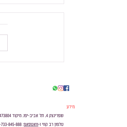
ה
מידע
שפרינצק 4, תל אביב-יפו, מיקוד 6473804
טלפון רב קווי ו-
וואטסאפ
: 972-733-845-888+