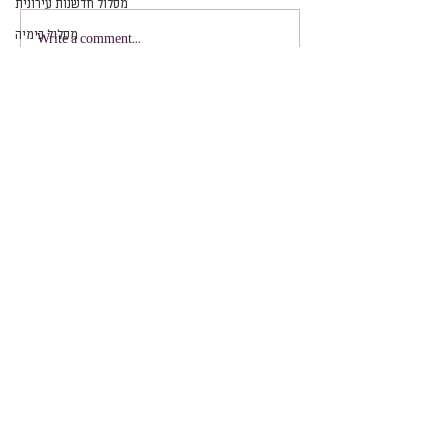
מסלול חדשנות עירונית
מסלול כימיה
Write a comment...
מסלול פיזיקה
מדעי המחשב
מידע
שפרינצק 4, תל אביב-יפו, מיקוד
6473804
טלפון רב קווי ו-
וואטסאפ
:
972-733-845-888
+
פקס:
972-15339408020
+
aleftlv@gmail.com
Info
4th Sprintzak St. Tel Aviv-Yafo
6473804
Tel &
Whatsapp
:
+972-733-845-888