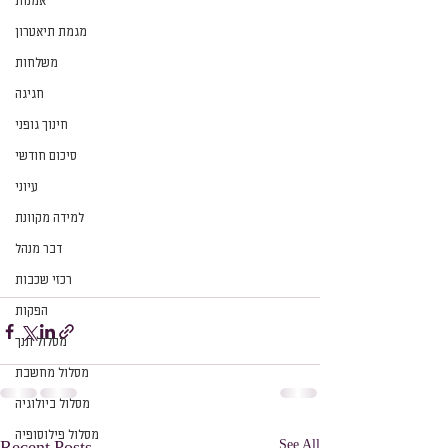
אמנות
מגמת תיאטרון
משלחות
חגיגה
חינוך גופני
סיכום חודשי
עיוני
למידה מקוונת
דבר מנהל
רכזי שכבות
הפקות
מסלול תנך
מסלול מחשבת
מסלול ביולוגיה
מסלול פילוסופיה
See All
Recent Posts