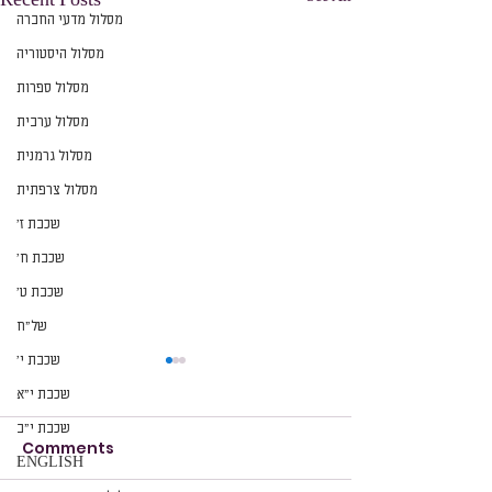
מסלול מדעי החברה
מסלול היסטוריה
מסלול ספרות
מסלול ערבית
מסלול גרמנית
מסלול צרפתית
שכבת ז׳
שכבת ח׳
שכבת ט׳
של״ח
שכבת י׳
שכבת י״א
שכבת י״ב
Comments
הזמנה
הזמנה
ENGLISH