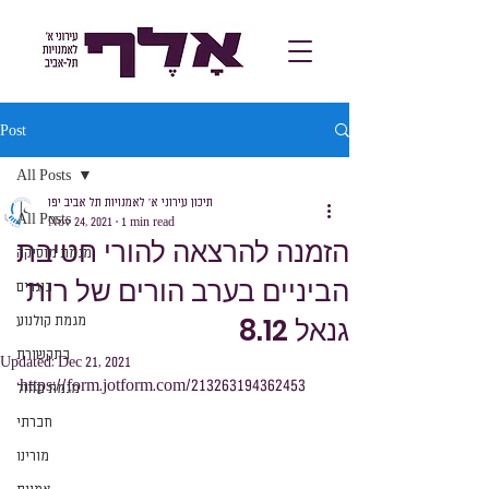
Post
All Posts
תיכון עירוני א׳ לאמנויות תל אביב יפו
All Posts
Nov 24, 2021
1 min read
הזמנה להרצאה להורי חטיבת
מגמת מוסיקה
הביניים בערב הורים של רות
בוגרים
גנאל 8.12
מגמת קולנוע
בתקשורת
Updated:
Dec 21, 2021
https://form.jotform.com/213263194362453
מגמת מחול
חברתי
מורינו