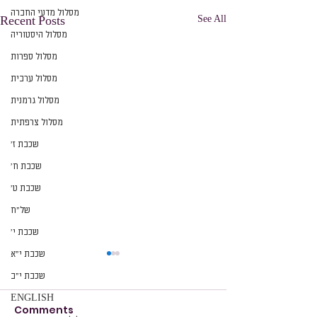
מסלול מדעי החברה
See All
Recent Posts
מסלול היסטוריה
מסלול ספרות
מסלול ערבית
מסלול גרמנית
מסלול צרפתית
שכבת ז׳
שכבת ח׳
שכבת ט׳
של״ח
שכבת י׳
שכבת י״א
שכבת י״ב
ENGLISH
Comments