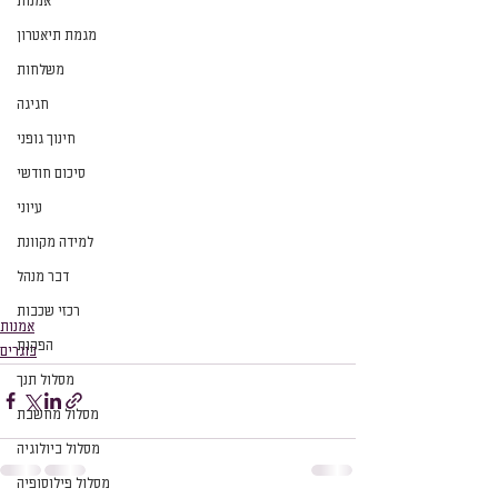
אמנות
מגמת תיאטרון
משלחות
חגיגה
חינוך גופני
סיכום חודשי
עיוני
למידה מקוונת
דבר מנהל
רכזי שכבות
אמנות
הפקות
בוגרים
מסלול תנך
מסלול מחשבת
מסלול ביולוגיה
מסלול פילוסופיה