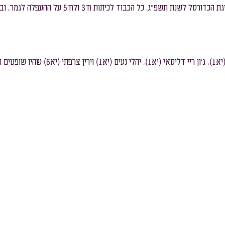
שכבת ח׳
שכבת ז׳
תודה רבה לליאם כץ (יא1), ג'ון ריי דליסאי (יא1)