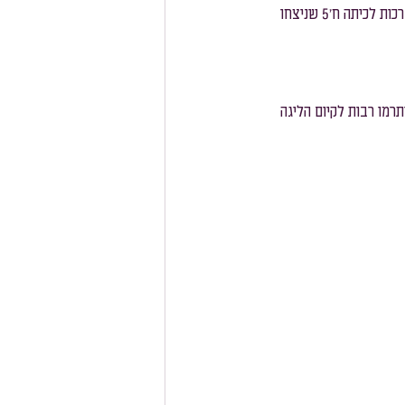
אתמול התקיים גמר ליגת הכדורסל לשנת תשפ"ג. כל הכבוד לכיתות ח'3 ולח'5 על ההעפלה לגמר, וברכות לכיתה ח'5 שניצחו 
מסלול צרפתית
מסלול גרמנית
, יהלי נעים (יא1) וירין צרפתי (יא6) שהיו שופטים ותרמו רבות לקיום הליגה 