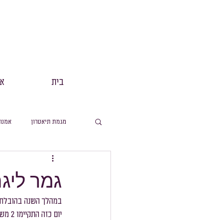
בית
אנ
מגמת תיאטרון
אמנו
מסלול תנך
הפקות
גמר ליג
מסלול ערבית
מ
יום כזה התקיימו 2 משחקים, כך שבסך הכל התקיימו 48 משחקים עד הגמר.