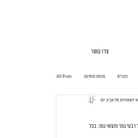
צרו קשר
בוגרים
מגמת מוסיקה
All Posts
 א׳ לאמנויות תל אביב יפו
חינוך גופני
חגיגה
משלחות
מסלול ביולוגיה
מסלול מחשבת
סל לשכבות ז'-ח' כולל רבעי גמר וחצאי גמר. בכל 