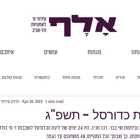
חנו
מגמות
עושים
איתכם
ת
מורינו
חברתי
מגמת מחול
בתקשורת
מגמת קולנוע
1 min read
Apr 20, 2023
תיכון עירוני
רכזי שכבות
דבר מנהל
למידה מקוונת
עיוני
סיכום חודשי
ת כדורסל - תשפ"ג
סלול ספרות
מסלול היסטוריה
מסלול מדעי החברה
מסלול פילוסופיה
במהלך השנה בהובלת וביוזמת שי בכר, רכז חנ"ג, היו 24 ימים של ליגת הכדור