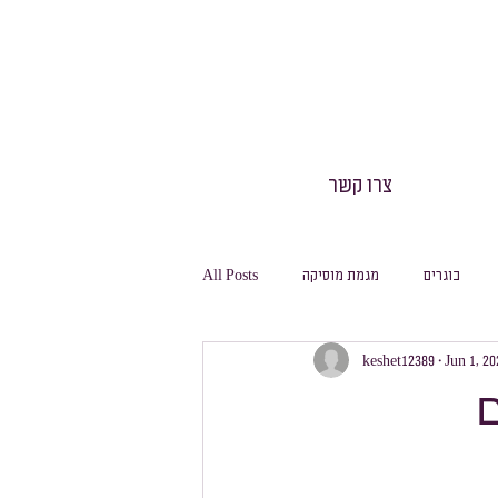
צרו קשר
בוגרים
מגמת מוסיקה
All Posts
keshet12389
Jun 1, 20
חינוך גופני
חגיגה
משלחות
ם
מסלול ביולוגיה
מסלול מחשבת