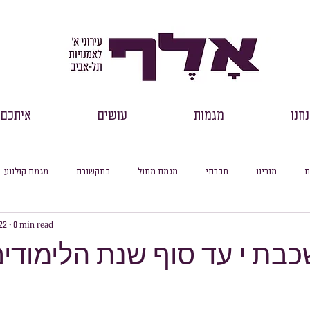
חנו
מגמות
עושים
איתכם
ת
מורינו
חברתי
מגמת מחול
בתקשורת
מגמת קולנוע
22
0 min read
רכזי שכבות
דבר מנהל
למידה מקוונת
עיוני
סיכום חודשי
שכבת י עד סוף שנת הלימודי
סלול ספרות
מסלול היסטוריה
מסלול מדעי החברה
מסלול פילוסופיה