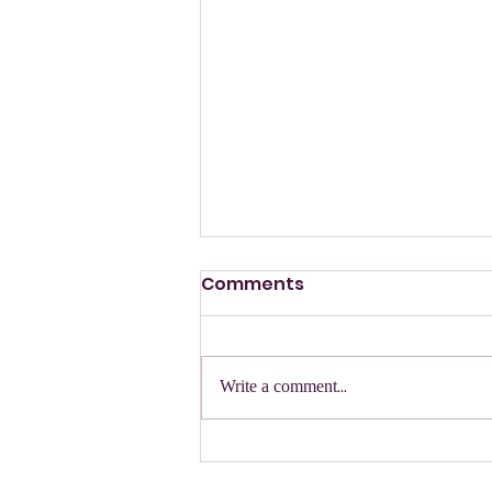
Comments
Write a comment...
הקונצרט הקלאסי 2026 שכבות
ט'- י"ב