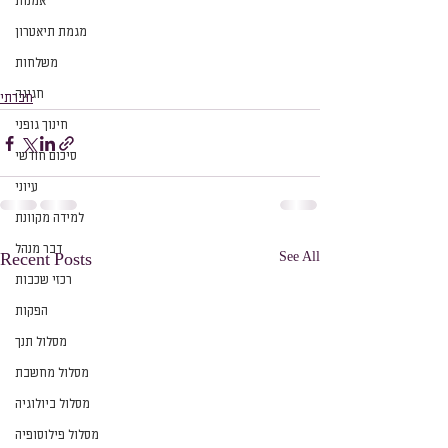
אמנות
מגמת תיאטרון
משלחות
חגיגה
חברתי
חינוך גופני
סיכום חודשי
עיוני
למידה מקוונת
דבר מנהל
See All
Recent Posts
רכזי שכבות
הפקות
מסלול תנך
מסלול מחשבת
מסלול ביולוגיה
מסלול פילוסופיה