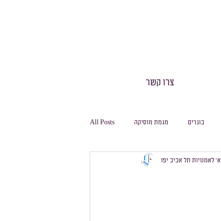
צרו קשר
בוגרים
מגמת מוסיקה
All Posts
 א׳ לאמנויות תל אביב יפו
חינוך גופני
חגיגה
משלחות
מסלול ביולוגיה
מסלול מחשבת