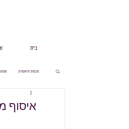
בית
אנ
מגמת תיאטרון
אמנו
מסלול תנך
הפקות
איסוף מ
מסלול ערבית
מ