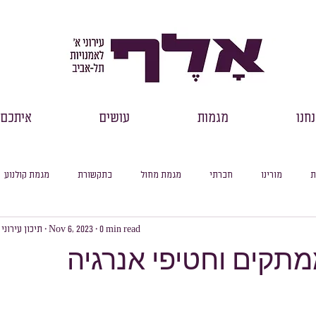
חנו
מגמות
עושים
איתכם
ת
מורינו
חברתי
מגמת מחול
בתקשורת
מגמת קולנוע
0 min read
Nov 6, 2023
תיכון עירוני
רכזי שכבות
דבר מנהל
למידה מקוונת
עיוני
סיכום חודשי
מתקים וחטיפי אנרגיה
סלול ספרות
מסלול היסטוריה
מסלול מדעי החברה
מסלול פילוסופיה